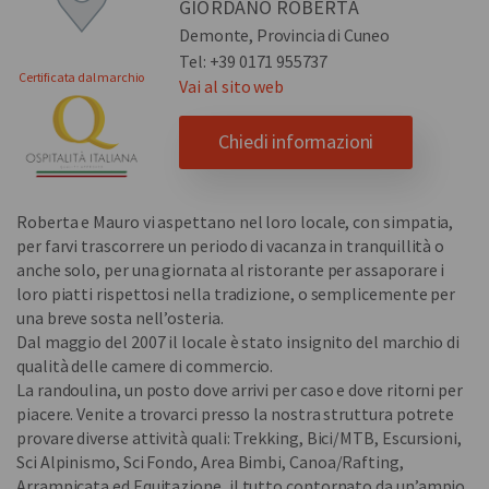
GIORDANO ROBERTA
Demonte, Provincia di Cuneo
Tel: +39 0171 955737
Certificata dal marchio
Vai al sito web
Chiedi informazioni
Roberta e Mauro vi aspettano nel loro locale, con simpatia,
per farvi trascorrere un periodo di vacanza in tranquillità o
anche solo, per una giornata al ristorante per assaporare i
loro piatti rispettosi nella tradizione, o semplicemente per
una breve sosta nell’osteria.
Dal maggio del 2007 il locale è stato insignito del marchio di
qualità delle camere di commercio.
La randoulina, un posto dove arrivi per caso e dove ritorni per
piacere. Venite a trovarci presso la nostra struttura potrete
provare diverse attività quali: Trekking, Bici/MTB, Escursioni,
Sci Alpinismo, Sci Fondo, Area Bimbi, Canoa/Rafting,
Arrampicata ed Equitazione, il tutto contornato da un’ampio