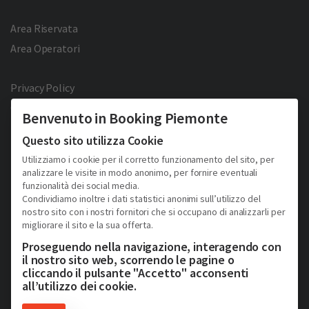
Area Riservata
Area Operatori
Privacy Policy
Cookie Policy
Benvenuto in Booking Piemonte
Facebook
Twitter
YouTube
Pinterest
Questo sito utilizza Cookie
Utilizziamo i cookie per il corretto funzionamento del sito, per
analizzare le visite in modo anonimo, per fornire eventuali
funzionalità dei social media.
Condividiamo inoltre i dati statistici anonimi sull’utilizzo del
nostro sito con i nostri fornitori che si occupano di analizzarli per
migliorare il sito e la sua offerta.
2026 © Copyright - Turismo Alpmed S.r.l.
Cap. Soc. € 40.000 I.V. - P.IVA IT10807510010 - R.E.A TO 1163413
Proseguendo nella navigazione, interagendo con
Via Giuseppe Pomba, 23, 10123, Torino, (Italy)
il nostro sito web, scorrendo le pagine o
Tel. (+39) 331 9879633
cliccando il pulsante "Accetto" acconsenti
all’utilizzo dei cookie.