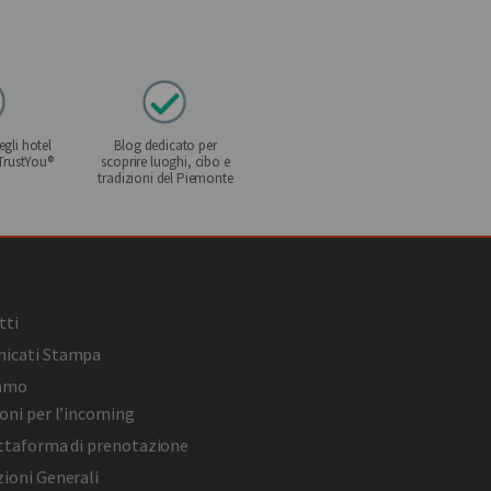
gli hotel
Blog dedicato per
 TrustYou®
scoprire luoghi, cibo e
tradizioni del Piemonte
tti
icati Stampa
iamo
oni per l’incoming
attaforma di prenotazione
ioni Generali