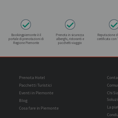
Bookingpiemonte è il
Prenota in sicurezza
Reputazione de
portale di prenotazioni di
alberghi, ristoranti e
certificata con
Regione Piemonte
pacchetti viaggio
Prenota Hotel
Conta
Pacchetti Turistici
Comun
Eventi in Piemonte
Chi S
Soluzi
Blog
La pi
Cosa fare in Piemonte
Condiz