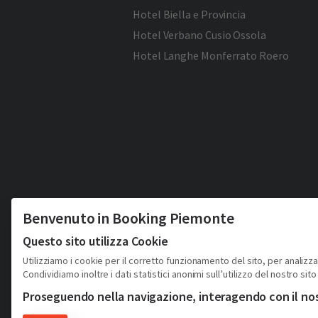
Hotel Biella e Provincia
Hotel Verbano Cusio Ossola
Hotel Langhe Monferrato Roero
Benvenuto in Booking Piemonte
Questo sito utilizza Cookie
Utilizziamo i cookie per il corretto funzionamento del sito, per analizza
Condividiamo inoltre i dati statistici anonimi sull’utilizzo del nostro sito 
Proseguendo nella navigazione, interagendo con il nost