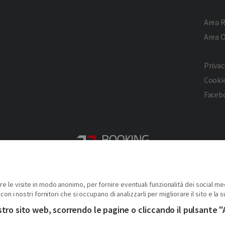
Area R
Area 
Privac
Cookie
Faceb
2026 © Copyright - Turismo Alpmed S.r.l.
Cap. Soc. € 40.000 I.V. - P.IVA IT10807510010 - R.E.A TO 1163413
re le visite in modo anonimo, per fornire eventuali funzionalità dei social me
Via Giuseppe Pomba, 23, 10123, Torino, (Italy)
con i nostri fornitori che si occupano di analizzarli per migliorare il sito e la s
Tel. (+39) 331 9879633
ro sito web, scorrendo le pagine o cliccando il pulsante "A