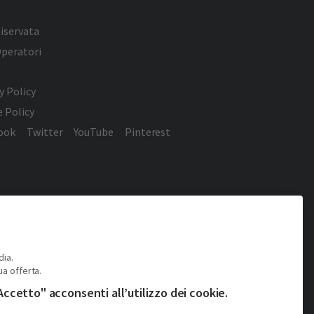
iservata
Operatori
y Policy
 Policy
ook
Twitter
YouTube
Pinterest
dia.
ua offerta.
ccetto" acconsenti all’utilizzo dei cookie.