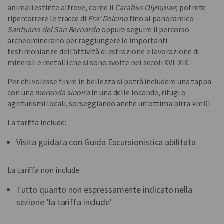
animali estinte altrove, come il
Carabus Olympiae
; potrete
ripercorrere le tracce di
Fra’ Dolcino
fino al panoramico
Santuario del San Bernardo
oppure seguire il percorso
archeominerario per raggiungere le importanti
testimonianze dell’attività di estrazione e lavorazione di
minerali e metalli che si sono svolte nel secoli XVI-XIX.
Per chi volesse finire in bellezza si potrà includere una tappa
con una
merenda sinoira
in una delle locande, rifugi o
agriturismi locali, sorseggiando anche un’ottima birra km 0!
La tariffa include:
Visita guidata con Guida Escursionistica abilitata
La tariffa non include:
Tutto quanto non espressamente indicato nella
sezione ‘la tariffa include’