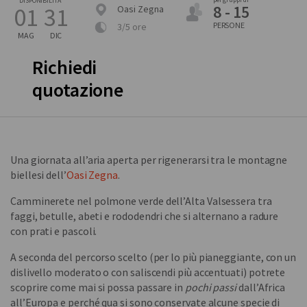
DISPONIBILITÀ
8 - 15
01
31
Oasi Zegna
PERSONE
3/5 ore
MAG
DIC
Richiedi
quotazione
Una giornata all’aria aperta per rigenerarsi tra le montagne
biellesi dell’
Oasi Zegna
.
Camminerete nel polmone verde dell’Alta Valsessera tra
faggi, betulle, abeti e rododendri che si alternano a radure
con prati e pascoli.
A seconda del percorso scelto (per lo più pianeggiante, con un
dislivello moderato o con saliscendi più accentuati) potrete
scoprire come mai si possa passare in
pochi passi
dall’Africa
all’Europa e perché qua si sono conservate alcune specie di