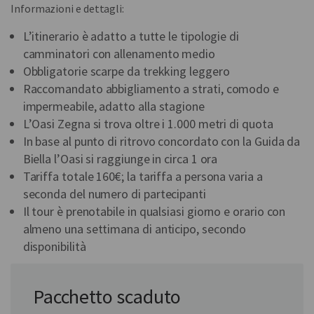
Informazioni e dettagli:
L’itinerario è adatto a tutte le tipologie di
camminatori con allenamento medio
Obbligatorie scarpe da trekking leggero
Raccomandato abbigliamento a strati, comodo e
impermeabile, adatto alla stagione
L’Oasi Zegna si trova oltre i 1.000 metri di quota
In base al punto di ritrovo concordato con la Guida da
Biella l’Oasi si raggiunge in circa 1 ora
Tariffa totale 160€; la tariffa a persona varia a
seconda del numero di partecipanti
Il tour è prenotabile in qualsiasi giorno e orario con
almeno una settimana di anticipo, secondo
disponibilità
In collaborazione con:
Pacchetto scaduto
Discovery Alto Piemonte