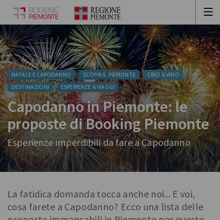
NATALE E CAPODANNO
SCOPRI IL PIEMONTE
CIBO & VINO
DESTINAZIONI
ESPERIENZE & VIAGGI
Capodanno in Piemonte: le
proposte di Booking Piemonte
Esperienze imperdibili da fare a Capodanno
La fatidica domanda tocca anche noi... E voi,
cosa farete a Capodanno? Ecco una lista delle
proposte immancabili in Piemonte per questo