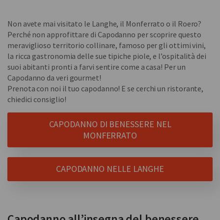
Non avete mai visitato le Langhe, il Monferrato o il Roero?
Perché non approfittare di Capodanno per scoprire questo
meraviglioso territorio collinare, famoso per gli ottimi vini,
la ricca gastronomia delle sue tipiche piole, e l’ospitalità dei
suoi abitanti pronti a farvi sentire come a casa! Per un
Capodanno da veri gourmet!
Prenota con noi il tuo capodanno! E se cerchi un ristorante,
chiedici consiglio!
CAPODANNO DI BENESSERE NEL
MONFERRATO
CAPODANNO NELLE LANGHE
Capodanno all’insegna del benessere