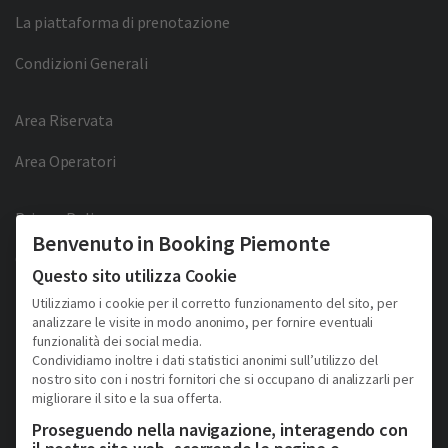
La piattaforma di prenotazione
Condizioni Generali
Area Riservata
Area Operatori
Privacy Policy
Benvenuto in Booking Piemonte
Cookie Policy
Questo sito utilizza Cookie
Facebook
Twitter
YouTube
Pinterest
Utilizziamo i cookie per il corretto funzionamento del sito, per
analizzare le visite in modo anonimo, per fornire eventuali
funzionalità dei social media.
Condividiamo inoltre i dati statistici anonimi sull’utilizzo del
nostro sito con i nostri fornitori che si occupano di analizzarli per
migliorare il sito e la sua offerta.
Proseguendo nella navigazione, interagendo con