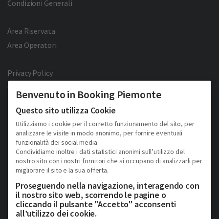
Condizioni Generali
Area Riservata
Area Operatori
Privacy Policy
Cookie Policy
Benvenuto in Booking Piemonte
Facebook
Twitter
YouTube
Pinterest
Questo sito utilizza Cookie
Utilizziamo i cookie per il corretto funzionamento del sito, per
analizzare le visite in modo anonimo, per fornire eventuali
funzionalità dei social media.
Condividiamo inoltre i dati statistici anonimi sull’utilizzo del
nostro sito con i nostri fornitori che si occupano di analizzarli per
migliorare il sito e la sua offerta.
2026 © Copyright - Turismo Alpmed S.r.l.
Cap. Soc. € 40.000 I.V. - P.IVA IT10807510010 - R.E.A TO 1163413
Proseguendo nella navigazione, interagendo con
Via Giuseppe Pomba, 23, 10123, Torino, (Italy)
il nostro sito web, scorrendo le pagine o
Tel. (+39) 331 9879633
cliccando il pulsante "Accetto" acconsenti
all’utilizzo dei cookie.